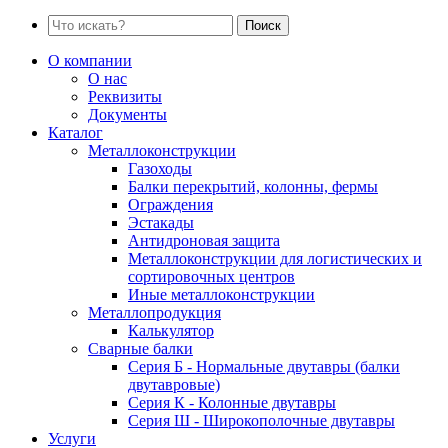
Поиск
О компании
О нас
Реквизиты
Документы
Каталог
Металлоконструкции
Газоходы
Балки перекрытий, колонны, фермы
Ограждения
Эстакады
Антидроновая защита
Металлоконструкции для логистических и
сортировочных центров
Иные металлоконструкции
Металлопродукция
Калькулятор
Сварные балки
Серия Б - Нормальные двутавры (балки
двутавровые)
Серия К - Колонные двутавры
Серия Ш - Широкополочные двутавры
Услуги